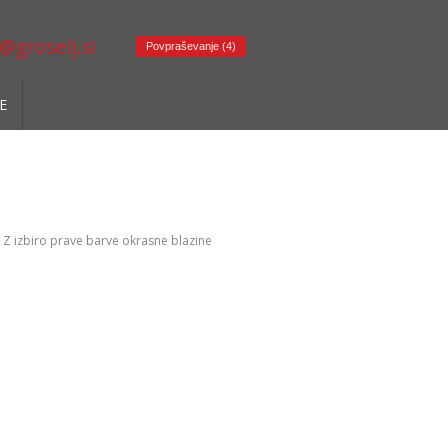
@groselj.si
Povpraševanje (4)
E
Z izbiro prave barve okrasne blazine