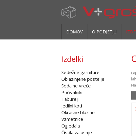
DOMOV
O PODJETJU
IZDE
O
Izdelki
Sedežne garniture
Le
Oblazinjene postelje
la
Sedalne vreče
Na 
Počivalniki
Tabureji
Jedilni koti
Okrasne blazine
Vzmetnice
Ogledala
Čistila za usnje