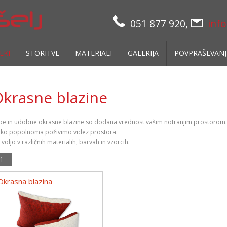
051 877 920,
info
LKI
STORITVE
MATERIALI
GALERIJA
POVPRAŠEVANJ
krasne blazine
pe in udobne okrasne blazine so dodana vrednost vašim notranjim prostorom. 
hko popolnoma poživimo videz prostora.
voljo v različnih materialih, barvah in vzorcih.
1
Okrasna blazina