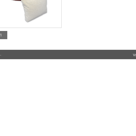
1
.
Vs