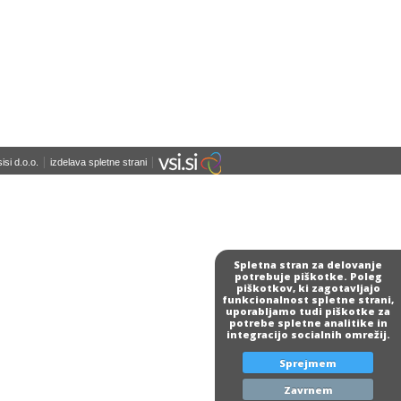
|
|
isi d.o.o.
izdelava spletne strani
Spletna stran za delovanje
potrebuje piškotke. Poleg
piškotkov, ki zagotavljajo
funkcionalnost spletne strani,
uporabljamo tudi piškotke za
potrebe spletne analitike in
integracijo socialnih omrežij.
Sprejmem
Zavrnem