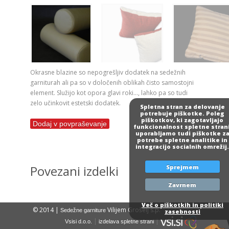
Okrasne blazine so nepogrešljiv dodatek na sedežnih
garniturah ali pa so v določenih oblikah čisto samostojni
element. Služijo kot opora glavi roki…, lahko pa so tudi
zelo učinkovit estetski dodatek.
Spletna stran za delovanje
potrebuje piškotke. Poleg
piškotkov, ki zagotavljajo
Dodaj v povpraševanje
funkcionalnost spletne strani
uporabljamo tudi piškotke z
potrebe spletne analitike in
integracijo socialnih omrežij
Povezani izdelki
Sprejmem
Zavrnem
Več o piškotkih in politiki
© 2014 |
Vilijem Grošelj s.p.
Sedežne garniture
zasebnosti
|
|
Vsisi d.o.o.
izdelava spletne strani