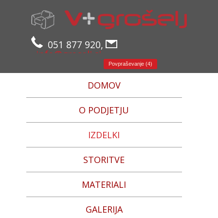
051 877 920,
info@groselj.si
Povpraševanje (4)
DOMOV
O PODJETJU
IZDELKI
STORITVE
MATERIALI
GALERIJA