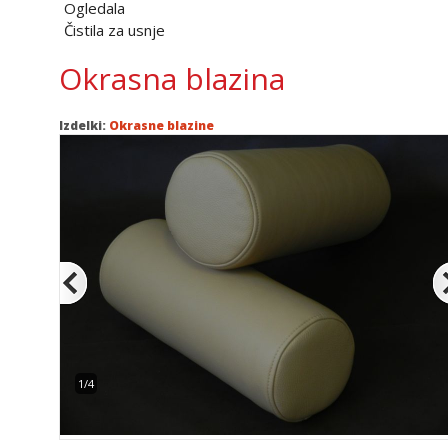
Ogledala
Čistila za usnje
Okrasna blazina
Izdelki:
Okrasne blazine
1/4