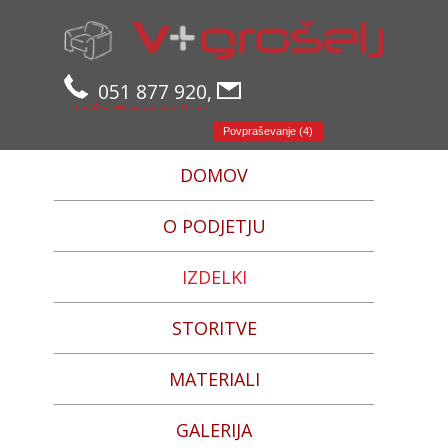
051 877 920,
info@groselj.si
Povpraševanje (4)
DOMOV
O PODJETJU
IZDELKI
STORITVE
MATERIALI
GALERIJA