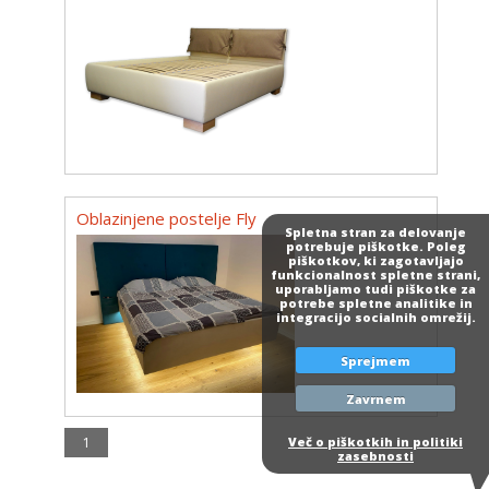
Oblazinjene postelje Fly
Spletna stran za delovanje
potrebuje piškotke. Poleg
piškotkov, ki zagotavljajo
funkcionalnost spletne strani,
uporabljamo tudi piškotke za
potrebe spletne analitike in
integracijo socialnih omrežij.
Sprejmem
Zavrnem
1
Več o piškotkih in politiki
zasebnosti