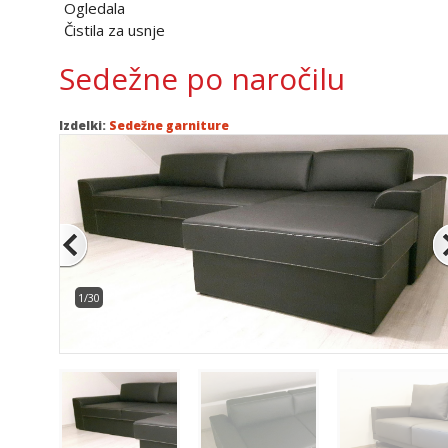
Ogledala
Čistila za usnje
Sedežne po naročilu
Izdelki:
Sedežne garniture
1/30