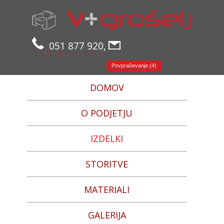
051 877 920,
info@groselj.si
Povpraševanje (4)
DOMOV
O PODJETJU
IZDELKI
STORITVE
MATERIALI
GALERIJA