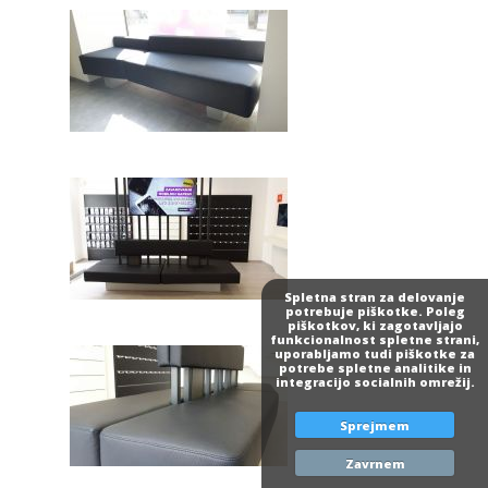
Spletna stran za delovanje
potrebuje piškotke. Poleg
piškotkov, ki zagotavljajo
funkcionalnost spletne strani,
uporabljamo tudi piškotke za
potrebe spletne analitike in
integracijo socialnih omrežij.
Sprejmem
Zavrnem