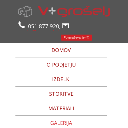
051 877 920,
info@groselj.si
Povpraševanje (4)
DOMOV
O PODJETJU
IZDELKI
STORITVE
MATERIALI
GALERIJA